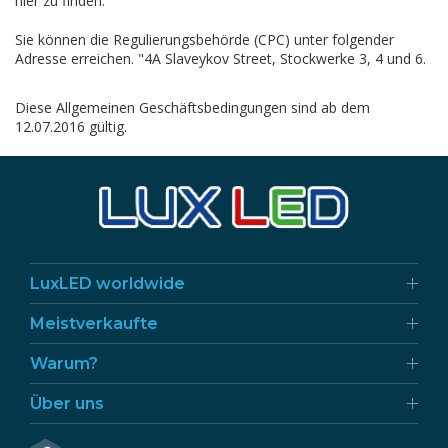
hier zu finden.
Sie können die Regulierungsbehörde (CPC) unter folgender
Adresse erreichen. "4A Slaveykov Street, Stockwerke 3, 4 und 6.
Diese Allgemeinen Geschäftsbedingungen sind ab dem
12.07.2016 gültig.
LuxLED worldwide
Meistverkaufte
Warum?
Über uns