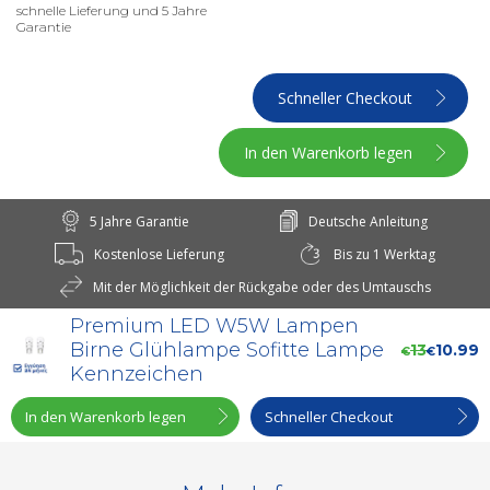
schnelle Lieferung und 5 Jahre
Garantie
Schneller Checkout
In den Warenkorb legen
5 Jahre Garantie
Deutsche Anleitung
Kostenlose Lieferung
Bis zu 1 Werktag
Mit der Möglichkeit der Rückgabe oder des Umtauschs
Premium LED W5W Lampen
Birne Glühlampe Sofitte Lampe
13
10.99
€
€
Kennzeichen
In den Warenkorb legen
Schneller Checkout