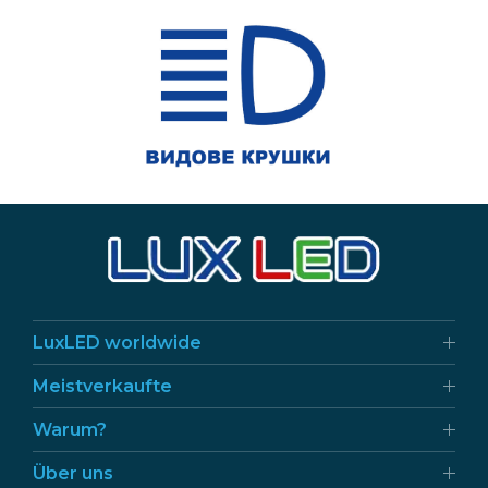
LuxLED worldwide
Meistverkaufte
Warum?
Über uns