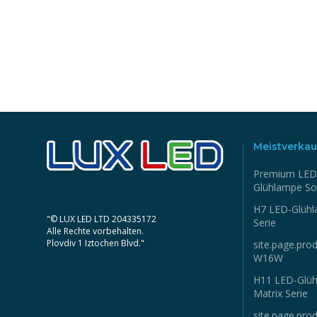
Meistverkau
Premium LED
Glühlampe So
H7 LED-Glühl
"© LUX LED LTD 204335172
Serie
Alle Rechte vorbehalten.
Plovdiv 1 Iztochen Blvd."
site.page.prod
W16W
H11 LED-Glü
Matrix Serie
site.page.prod