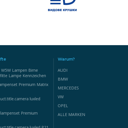
fte
Warum?
 W5W Lampen Birne
AUDI
fitte Lampe Kennzeichen
BMW
ampenset Premium Matrix
MERCEDES
VW
uct.title.camera luxled
OPEL
hlampenset Premium
ALLE MARKEN
uct.title.camera luxled P21