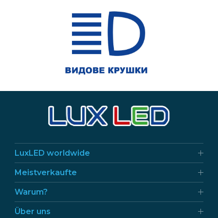
LuxLED worldwide
Meistverkaufte
Warum?
Über uns