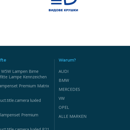
fte
Warum?
 W5W Lampen Birne
AUDI
fitte Lampe Kennzeichen
BMW
ampenset Premium Matrix
MERCEDES
VW
uct.title.camera luxled
OPEL
hlampenset Premium
ALLE MARKEN
uct.title.camera luxled P21