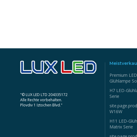
Meistverkau
Premium LED
Glühlampe So
H7 LED-Glühl
"© LUX LED LTD 204335172
Serie
Alle Rechte vorbehalten.
Plovdiv 1 Iztochen Blvd."
site.page.prod
W16W
H11 LED-Glü
Matrix Serie
site.page.prod