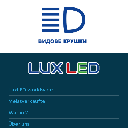
LuxLED worldwide
Meistverkaufte
Warum?
Über uns