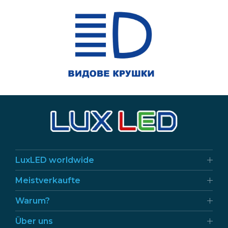
LuxLED worldwide
Meistverkaufte
Warum?
Über uns